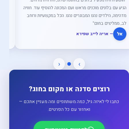
"הושעיה היה מפעיל בלונים בחתונה שלנו, וזה היה מדהים.
"הוש
הגיע עם בלונים מוכנים מראש ועם המכונה להוסיף עוד. חוויה
סבלנ
מדהימה, הילדים נהנו המבוגרים נהנו. הכל במקצועיות ורוחב
בחום
לב, ממליצים בחום"
אל
י
— אריה לייב שפירא
‹
›
רוצים סדנה או מקום בחוג?
כתבו לי לאיזה גיל, כמה משתתפים ומה מעניין אתכם —
ואחזור עם כל הפרטים.